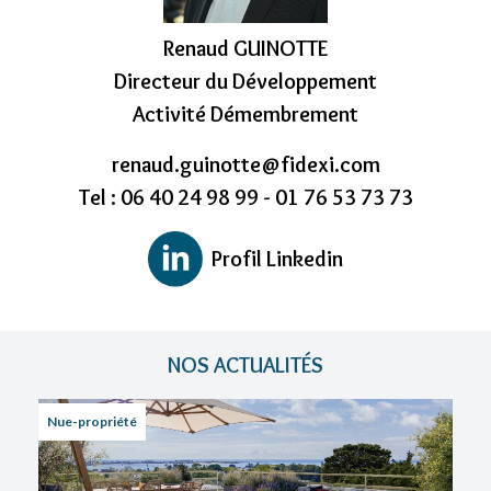
Renaud GUINOTTE
Directeur du Développement
Activité Démembrement
renaud.guinotte@fidexi.com
Tel : 06 40 24 98 99 - 01 76 53 73 73
Profil Linkedin
NOS ACTUALITÉS
Nue-propriété
Inst