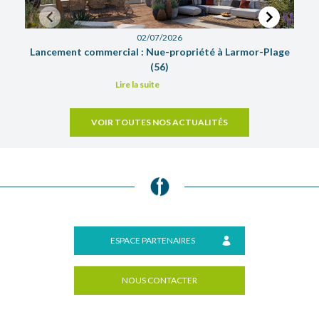
02/07/2026
Lancement commercial : Nue-propriété à Larmor-Plage
Fid
(56)
Lire la suite
Item
1
VOIR TOUTES NOS ACTUALITÉS
of
4
ESPACE PARTENAIRES
NOUS CONTACTER