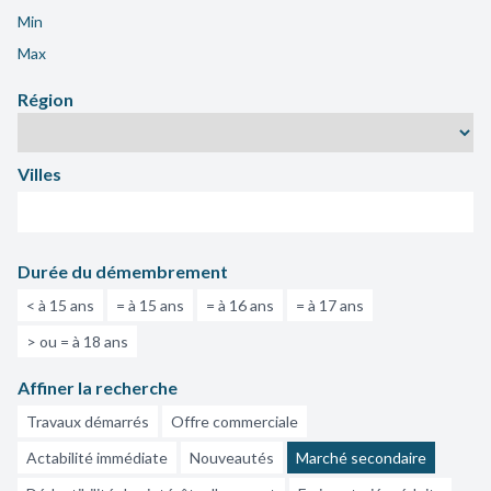
Min
Max
Région
Villes
Durée du démembrement
< à 15 ans
= à 15 ans
= à 16 ans
= à 17 ans
> ou = à 18 ans
Affiner la recherche
Travaux démarrés
Offre commerciale
Actabilité immédiate
Nouveautés
Marché secondaire